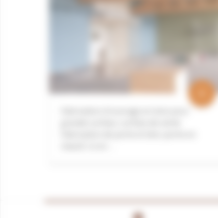
BIOCOOP - BELZ
add
Fabrication d'ouvrage en bois pour
grande surface, surface de vente
Fabrication de porte et bloc-porte en
massif, ici en …