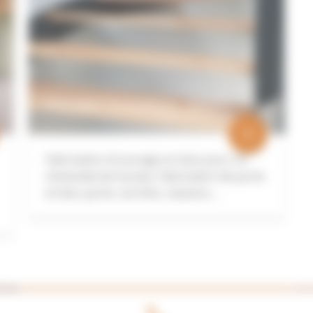
ENSEMBLE DE BUREAUX - VANNES
add
Fabrication d'ouvrage en bois pour un
immeuble de bureau. Fabrication de porte
et bloc-porte, verrière, claustra, …