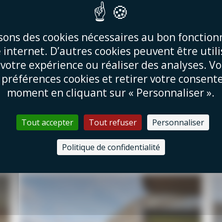
isons des cookies nécessaires au bon fonctio
AGENCEMENT SUR BATEAU DE
e internet. D’autres cookies peuvent être util
CROISIERE
 votre expérience ou réaliser des analyses. V
 préférences cookies et retirer votre consen
add
moment en cliquant sur « Personnaliser ».
⚓ Cap sur le sur-mesure… même en mer !
⚓ Découvrez notre dernière réalisation :
Tout accepter
Tout refuser
Personnaliser
des couchages superposés sur mesure …
Politique de confidentialité