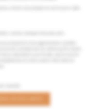
austra, cloison acoustique en verre pour salle
ire, cuisine, banque d'accueil, pmr...
vous proposons tout agencement, escalier,
 tout les souhaits de vos clients qu'ils soient
. Nous répondons aux lot des cctp et seront
compétences et notre savoir-faire dans le
is.
s réactifs!
NDEZ UN DEVIS GRATUIT