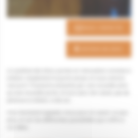
NOUS CONTACTER
OBTENIR UN DEVIS
Le système des blocs-portes en rénovation consiste à
enlever simplement la porte actuel, et nous venons
recouvrir l'huisserie existante par une nouvelle ainsi
qu'une nouvelle porte, le tout sans rien cassé, pas de
peinture à refaire, ni de sol...
Une révolution! appelez-nous pour en savoir un peu
plus, et voir les différentes possibilités qui s'offre à
vos idées.