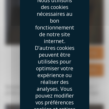
Nous utilisons
des cookies
nécessaires au
bon
fonctionnement
de notre site
internet.
D’autres cookies
NOUS CONTACTER
peuvent être
utilisées pour
optimiser votre
OBTENIR UN DEVIS
expérience ou
réaliser des
Remplacement d'une porte en bois classique par 2
analyses. Vous
portes coulissantes en verre avec motif symétrique
pouvez modifier
vos préférences