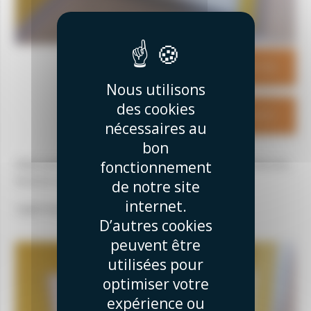
NOUS CONTACTER
Nous utilisons
des cookies
OBTENIR UN DEVIS
nécessaires au
bon
Fabrication d'un meuble de salle de bain sur-mesure,
fonctionnement
tout en stratifié blanc.
de notre site
internet.
Ligne épurée, grands tiroir très pratique
D’autres cookies
peuvent être
utilisées pour
optimiser votre
expérience ou