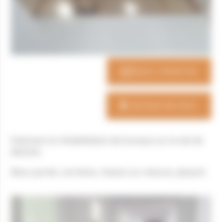
NOUS CONTACTER
OBTENIR UN DEVIS
Extension et réhabilitation de bureaux sur le site de
NEOVIA
Blocs-portes, verrières, chassis sur-mesure, placard...