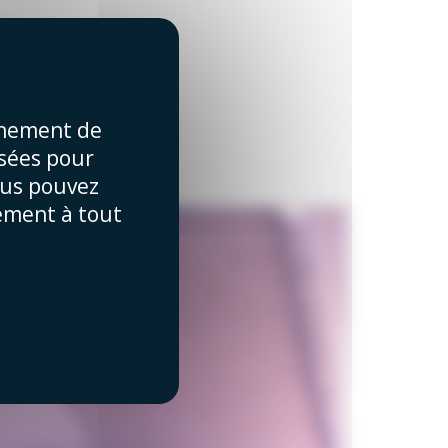
nnement de
isées pour
ous pouvez
tement à tout