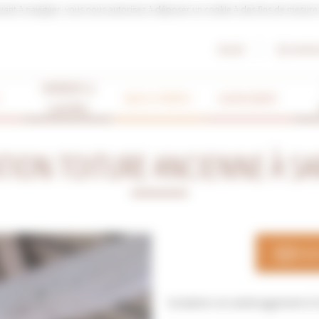
tinuant à naviguer, vous nous autorisez à déposer un cookie à des fins de mesur
Accueil
Qui somme
VERRIERES &
BLOCS-PORTES
AGENCEMENT
CLAUTRAS
ATION TOITURE ANCIENNE À SA
NOU
Isolation et aménagement d'