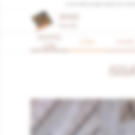
Panneau de gestion des cookies
Ce site utilise Google Analytics. En con
MÉNARD
Père & Fils
RÉNOVATION
CUISINES
PLACARDS
CUISINE
ISOL