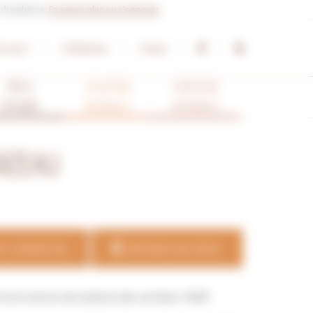
e d'audience.
En savoir plus ou s'opposer
.
s-nous ?
Certifications
Contact
PRO &
ISOLATION
CRÉATIONS
TERTIAIRE
NATURELLE
ORIGINALES
RZEAU
S CONTACTER
OBTENIR UN DEVIS
une toiture de batisse des années 1600!