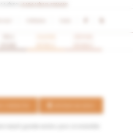
e d'audience.
En savoir plus ou s'opposer
.
s-nous ?
Certifications
Contact
PRO &
ISOLATION
CRÉATIONS
TERTIAIRE
NATURELLE
ORIGINALES
S CONTACTER
OBTENIR UN DEVIS
bois massif, grande section, pour un ensemble