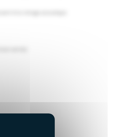
uvert d'un vitrage acoustique
 (non vernis)