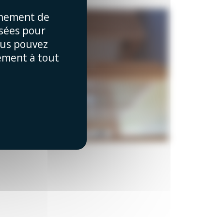
nnement de
isées pour
ous pouvez
tement à tout