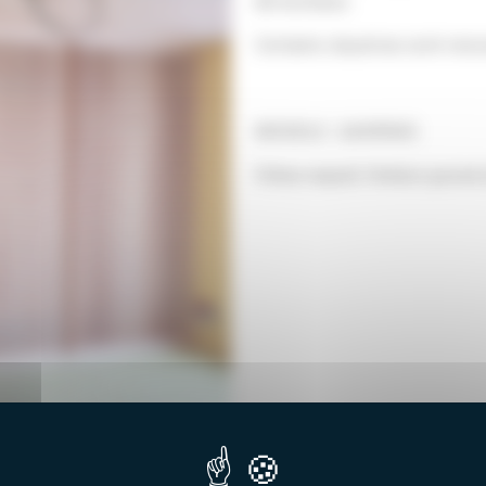
de bureaux.
Certains claustras sont reco
MODELE : GAVRINIS
Frêne massif, finition poncé