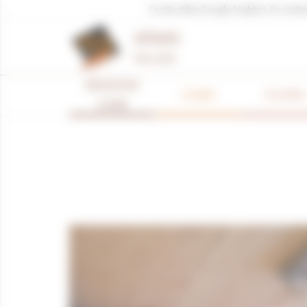
Panneau de gestion des cookies
Ce site utilise Google Analytics. En con
MÉNARD
Père & Fils
RÉNOVATION
CUISINES
PLACARDS
CUISINE