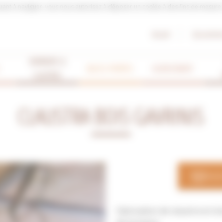
tinuant à naviguer, vous nous autorisez à déposer un cookie à des fins de mesur
Accueil
Qui somme
VERRIERES &
BLOCS-PORTES
AGENCEMENT
CLAUTRAS
CLAUSTRA BOIS GAVRINIS
NOU
Fabrication de claustra en 